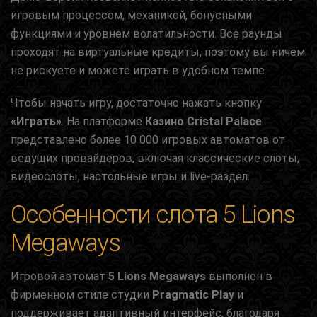
игровым процессом, механикой, бонусными
функциями и уровнем волатильности. Все раунды
проходят на виртуальные кредиты, поэтому вы ничем
не рискуете и можете играть в удобном темпе.
Чтобы начать игру, достаточно нажать кнопку
«Играть»
. На платформе
Казино Cristal Palace
представлено более 10 000 игровых автоматов от
ведущих провайдеров, включая классические слоты,
видеослоты, настольные игры и live-раздел.
Особенности слота 5 Lions
Megaways
Игровой автомат
5 Lions Megaways
выполнен в
фирменном стиле студии
Pragmatic Play
и
поддерживает адаптивный интерфейс, благодаря