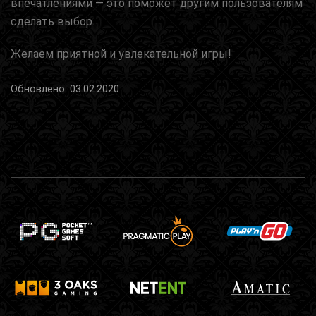
впечатлениями — это поможет другим пользователям
сделать выбор.
Желаем приятной и увлекательной игры!
Обновлено:
03.02.2020