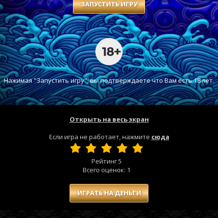
ЗАПУСТИТЬ ИГРУ
Нажимая "Запустить игру", вы подтверждаете что Вам есть 18 лет.
Открыть на весь экран
Если игра не работает, нажмите
сюда
Рейтинг
5
Всего оценок:
1
ИГРАТЬ НА ДЕНЬГИ