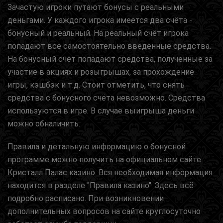
Зачастую игроки путают бонусы с реальными
деньгами. У каждого игрока имеется два счёта -
бонусный и реальный. На реальный счёт игрока
попадают все самостоятельно введённые средства.
На бонусный счёт попадают средства, полученные за
участие в акциях и розыгрышах, за прохождение
игры, кэшбэк и т.д. Стоит отметить, что снять
средства с бонусного счёта невозможно. Средства
используются в игре. В случае выигрыша деньги
можно обналичить.
Правила и детальную информацию о бонусной
программе можно получить на официальном сайте
Кристалл Палас казино. Вся необходимая информация
находится в разделе "Правила казино". Здесь всё
подробно расписано. При возникновении
дополнительных вопросов на сайте круглосуточно