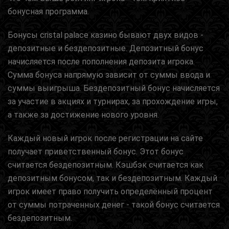
бонусная программа.
Бонусы cristal palace казино бывают двух видов -
депозитные и бездепозитные. Депозитный бонус
начисляется после пополнения депозита игрока.
Сумма бонуса напрямую зависит от суммы ввода и
суммы выигрыша. Бездепозитный бонус начисляется
за участие в акциях и турнирах, за прохождение игры,
а также за достижение нового уровня.
Каждый новый игрок после регистрации на сайте
получает приветственный бонус. Этот бонус
считается бездепозитным. Кэшбэк считается как
депозитным бонусом, так и бездепозитным. Каждый
игрок имеет право получить определённый процент
от суммы потраченных денег - такой бонус считается
бездепозитным.