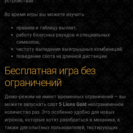
устройствах.
Во время игры вы можете изучить:
правила и таблицу выплат;
работу бонусных раундов и специальных
символов;
частоту выпадения выигрышных комбинаций;
поведение слота на длинной дистанции.
Бесплатная игра без
ограничений
Демо-режим не имеет временных ограничений — вы
можете запускать слот
5 Lions Gold
неограниченное
количество раз. Это особенно удобно для новых
игроков, которые хотят разобраться в механике, а
также для опытных пользователей, тестирующих