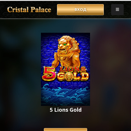
ВХОД
5 Lions Gold