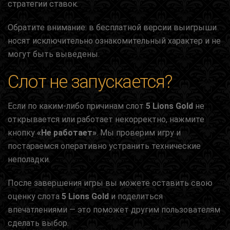
стратегии ставок.
Обратите внимание: в бесплатной версии выигрыши
носят исключительно ознакомительный характер и не
могут быть выведены.
Слот не запускается?
Если по каким-либо причинам слот
5 Lions Gold
не
открывается или работает некорректно, нажмите
кнопку
«Не работает»
. Мы проверим игру и
постараемся оперативно устранить технические
неполадки.
После завершения игры вы можете оставить свою
оценку слота
5 Lions Gold
и поделиться
впечатлениями — это поможет другим пользователям
сделать выбор.