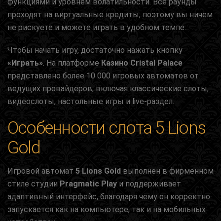
функциями и уровнем волатильности. Все раунды
проходят на виртуальные кредиты, поэтому вы ничем
не рискуете и можете играть в удобном темпе.
Чтобы начать игру, достаточно нажать кнопку
«Играть»
. На платформе
Казино Cristal Palace
представлено более 10 000 игровых автоматов от
ведущих провайдеров, включая классические слоты,
видеослоты, настольные игры и live-раздел.
Особенности слота 5 Lions
Gold
Игровой автомат
5 Lions Gold
выполнен в фирменном
стиле студии
Pragmatic Play
и поддерживает
адаптивный интерфейс, благодаря чему он корректно
запускается как на компьютере, так и на мобильных