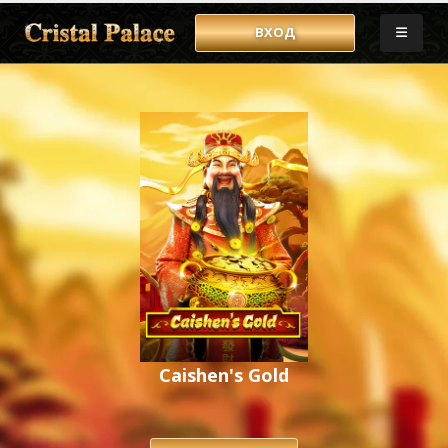
ВХОД
Caishen's Gold