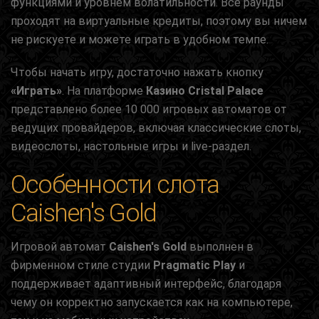
функциями и уровнем волатильности. Все раунды
проходят на виртуальные кредиты, поэтому вы ничем
не рискуете и можете играть в удобном темпе.
Чтобы начать игру, достаточно нажать кнопку
«Играть»
. На платформе
Казино Cristal Palace
представлено более 10 000 игровых автоматов от
ведущих провайдеров, включая классические слоты,
видеослоты, настольные игры и live-раздел.
Особенности слота
Caishen's Gold
Игровой автомат
Caishen's Gold
выполнен в
фирменном стиле студии
Pragmatic Play
и
поддерживает адаптивный интерфейс, благодаря
чему он корректно запускается как на компьютере,