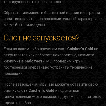
тестирующих стратегии ставок.
Обратите внимание: в бесплатной версии выигрыши
носят исключительно ознакомительный характер и не
могут быть выведены.
Слот не запускается?
Если по каким-либо причинам слот
Caishen's Gold
не
открывается или работает некорректно, нажмите
кнопку
«Не работает»
. Мы проверим игру и
постараемся оперативно устранить технические
неполадки.
После завершения игры вы можете оставить свою
оценку слота
Caishen's Gold
и поделиться
впечатлениями — это поможет другим пользователям
сделать выбор.