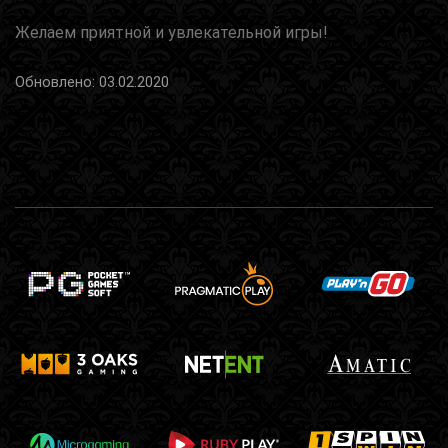
Желаем приятной и увлекательной игры!
Обновлено:
03.02.2020