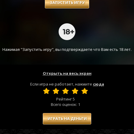
ЗАПУСТИТЬ ИГРУ
Нажимая "Запустить игру", вы подтверждаете что Вам есть 18 лет.
Открыть на весь экран
Если игра не работает, нажмите
сюда
Рейтинг
5
Всего оценок:
1
ИГРАТЬ НА ДЕНЬГИ