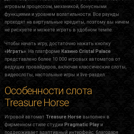
игровым процессом, механикой, бонусными
функциями и уровнем волатильности. Все раунды
проходят на виртуальные кредиты, поэтому вы ничем
не рискуете и можете играть в удобном темпе.
Чтобы начать игру, достаточно нажать кнопку
«Играть»
. На платформе
Казино Cristal Palace
представлено более 10 000 игровых автоматов от
ведущих провайдеров, включая классические слоты,
видеослоты, настольные игры и live-раздел.
Особенности слота
Treasure Horse
Игровой автомат
Treasure Horse
выполнен в
фирменном стиле студии
Pragmatic Play
и
поддерживает адаптивный интерфейс, благодаря