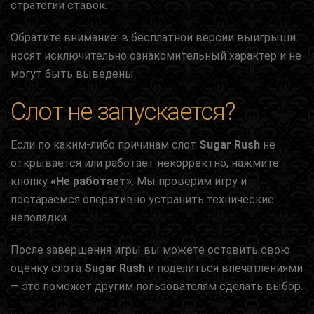
стратегии ставок.
Обратите внимание: в бесплатной версии выигрыши
носят исключительно ознакомительный характер и не
могут быть выведены.
Слот не запускается?
Если по каким-либо причинам слот
Sugar Rush
не
открывается или работает некорректно, нажмите
кнопку
«Не работает»
. Мы проверим игру и
постараемся оперативно устранить технические
неполадки.
После завершения игры вы можете оставить свою
оценку слота
Sugar Rush
и поделиться впечатлениями
— это поможет другим пользователям сделать выбор.