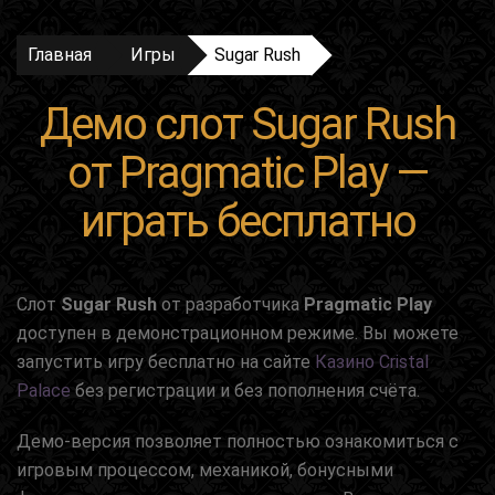
Главная
Игры
Sugar Rush
Демо слот Sugar Rush
от Pragmatic Play —
играть бесплатно
Слот
Sugar Rush
от разработчика
Pragmatic Play
доступен в демонстрационном режиме. Вы можете
запустить игру бесплатно на сайте
Казино Cristal
Palace
без регистрации и без пополнения счёта.
Демо-версия позволяет полностью ознакомиться с
игровым процессом, механикой, бонусными