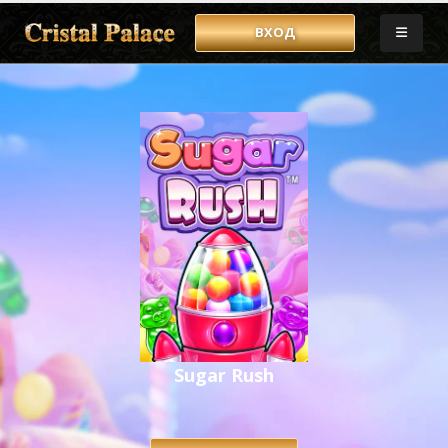
ВХОД
Sugar Rush