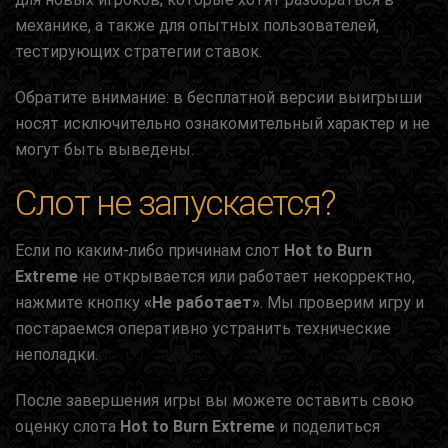
механике, а также для опытных пользователей,
тестирующих стратегии ставок.
Обратите внимание: в бесплатной версии выигрыши
носят исключительно ознакомительный характер и не
могут быть выведены.
Слот не запускается?
Если по каким-либо причинам слот
Hot to Burn
Extreme
не открывается или работает некорректно,
нажмите кнопку
«Не работает»
. Мы проверим игру и
постараемся оперативно устранить технические
неполадки.
После завершения игры вы можете оставить свою
оценку слота
Hot to Burn Extreme
и поделиться