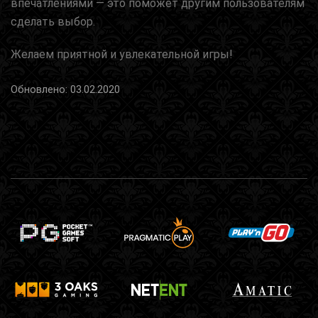
впечатлениями — это поможет другим пользователям
сделать выбор.
Желаем приятной и увлекательной игры!
Обновлено:
03.02.2020