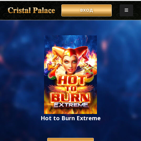
ВХОД
Hot to Burn Extreme