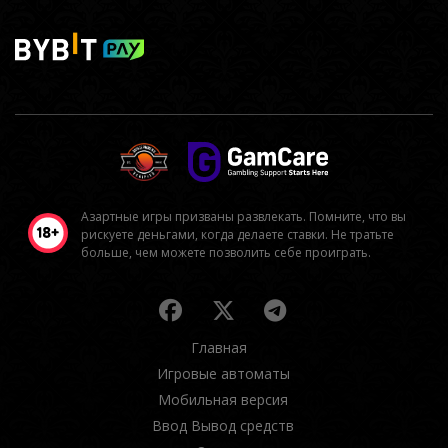
Азартные игры призваны развлекать. Помните, что вы
рискуете деньгами, когда делаете ставки. Не тратьте
больше, чем можете позволить себе проиграть.
Главная
Игровые автоматы
Мобильная версия
Ввод Вывод средств