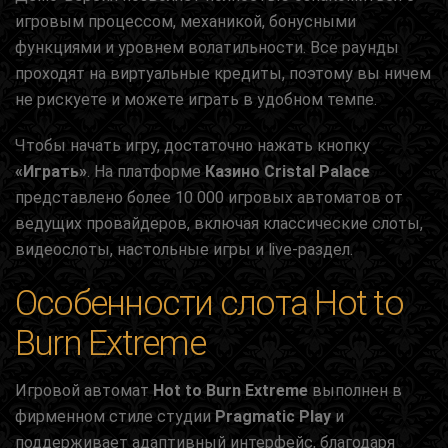
игровым процессом, механикой, бонусными
функциями и уровнем волатильности. Все раунды
проходят на виртуальные кредиты, поэтому вы ничем
не рискуете и можете играть в удобном темпе.
Чтобы начать игру, достаточно нажать кнопку
«Играть»
. На платформе
Казино Cristal Palace
представлено более 10 000 игровых автоматов от
ведущих провайдеров, включая классические слоты,
видеослоты, настольные игры и live-раздел.
Особенности слота Hot to
Burn Extreme
Игровой автомат
Hot to Burn Extreme
выполнен в
фирменном стиле студии
Pragmatic Play
и
поддерживает адаптивный интерфейс, благодаря