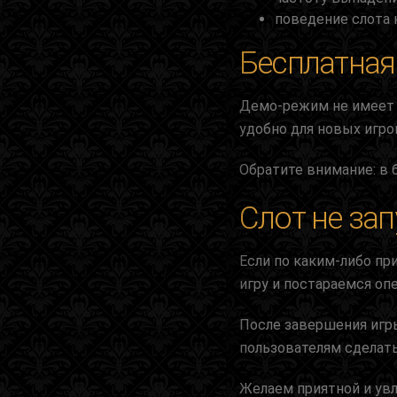
поведение слота 
Бесплатная
Демо-режим не имеет 
удобно для новых игро
Обратите внимание: в
Слот не зап
Если по каким-либо пр
игру и постараемся оп
После завершения игр
пользователям сделат
Желаем приятной и увл