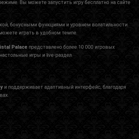
ежиме. Вы можете запустить игру бесплатно на сайте
кой, бонусными функциями и уровнем волатильности.
можете играть в удобном темпе.
istal Palace
представлено более 10 000 игровых
астольные игры и live-раздел.
ay
и поддерживает адаптивный интерфейс, благодаря
вах.