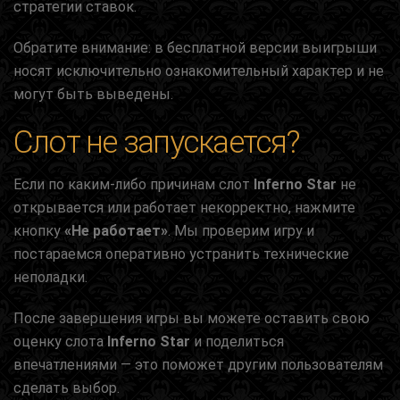
стратегии ставок.
Обратите внимание: в бесплатной версии выигрыши
носят исключительно ознакомительный характер и не
могут быть выведены.
Слот не запускается?
Если по каким-либо причинам слот
Inferno Star
не
открывается или работает некорректно, нажмите
кнопку
«Не работает»
. Мы проверим игру и
постараемся оперативно устранить технические
неполадки.
После завершения игры вы можете оставить свою
оценку слота
Inferno Star
и поделиться
впечатлениями — это поможет другим пользователям
сделать выбор.