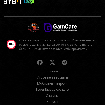
Азартные игры призваны развлекать. Помните, что вы
рискуете деньгами, когда делаете ставки. Не тратьте
больше, чем можете позволить себе проиграть.
Главная
Игровые автоматы
Мобильная версия
Ввод Вывод средств
Отзывы
Бонусы