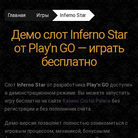
Главная
Игры
Inferno Star
Демо слот Inferno Star
от Play'n GO — играть
бесплатно
Слот
Inferno Star
от разработчика
Play'n GO
доступен
в демонстрационном режиме. Вы можете запустить
игру бесплатно на сайте
Казино Cristal Palace
без
регистрации и без пополнения счёта.
Демо-версия позволяет полностью ознакомиться с
игровым процессом, механикой, бонусными