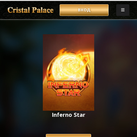
ВХОД
Inferno Star