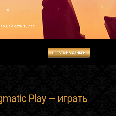
то Вам есть 18 лет.
ИГРАТЬ НА ДЕНЬГИ
gmatic Play — играть