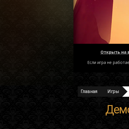
Открыть на 
Если игра не работа
Главная
Игры
Демо