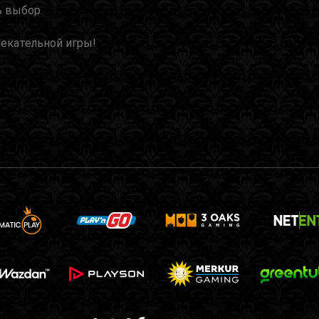
ь выбор.
екательной игры!