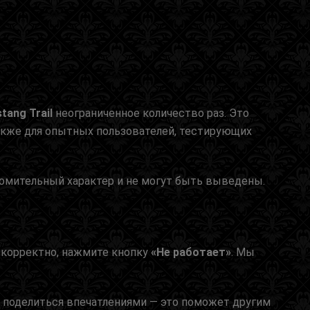
tang Trail
неограниченное количество раз. Это
также для опытных пользователей, тестирующих
омительный характер и не могут быть выведены.
екорректно, нажмите кнопку
«Не работает»
. Мы
 поделиться впечатлениями — это поможет другим