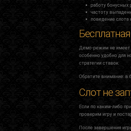
работу бонусных 
частоту выпаден
поведение слота 
Бесплатная
Демо-режим не имеет 
особенно удобно для н
стратегии ставок.
Обратите внимание: в
Слот не зап
Если по каким-либо пр
проверим игру и поста
После завершения игр