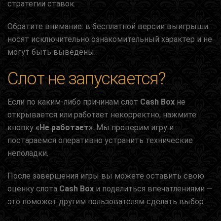
стратегии ставок.
Обратите внимание: в бесплатной версии выигрыши
носят исключительно ознакомительный характер и не
могут быть выведены.
Слот не запускается?
Если по каким-либо причинам слот
Cash Box
не
открывается или работает некорректно, нажмите
кнопку
«Не работает»
. Мы проверим игру и
постараемся оперативно устранить технические
неполадки.
После завершения игры вы можете оставить свою
оценку слота
Cash Box
и поделиться впечатлениями —
это поможет другим пользователям сделать выбор.