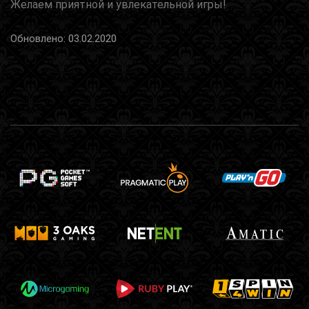
Желаем приятной и увлекательной игры!
Обновлено:
03.02.2020