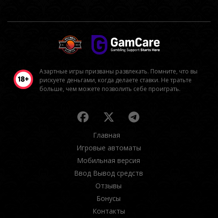
Азартные игры призваны развлекать. Помните, что вы
рискуете деньгами, когда делаете ставки. Не тратьте
больше, чем можете позволить себе проиграть.
Главная
Игровые автоматы
Мобильная версия
Ввод Вывод средств
Отзывы
Бонусы
Контакты