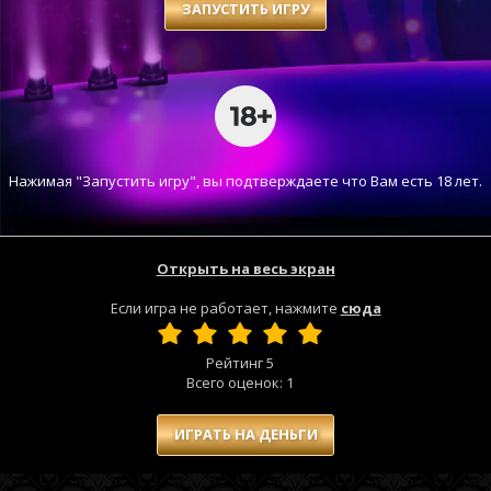
ЗАПУСТИТЬ ИГРУ
Нажимая "Запустить игру", вы подтверждаете что Вам есть 18 лет.
Открыть на весь экран
Если игра не работает, нажмите
сюда
Рейтинг
5
Всего оценок:
1
ИГРАТЬ НА ДЕНЬГИ