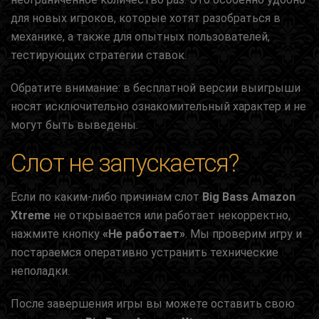
для новых игроков, которые хотят разобраться в
механике, а также для опытных пользователей,
тестирующих стратегии ставок.
Обратите внимание: в бесплатной версии выигрыши
носят исключительно ознакомительный характер и не
могут быть выведены.
Слот не запускается?
Если по каким-либо причинам слот
Big Bass Amazon
Xtreme
не открывается или работает некорректно,
нажмите кнопку
«Не работает»
. Мы проверим игру и
постараемся оперативно устранить технические
неполадки.
После завершения игры вы можете оставить свою