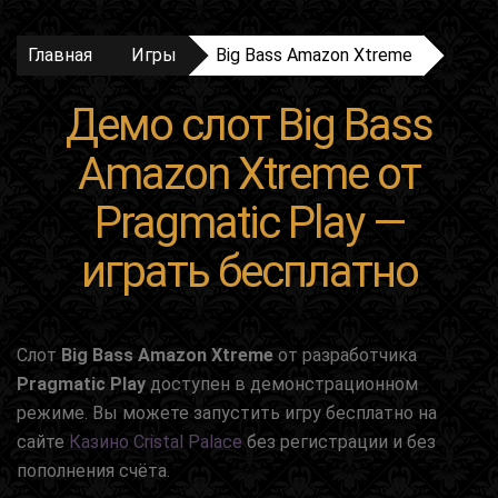
Главная
Игры
Big Bass Amazon Xtreme
Демо слот Big Bass
Amazon Xtreme от
Pragmatic Play —
играть бесплатно
Слот
Big Bass Amazon Xtreme
от разработчика
Pragmatic Play
доступен в демонстрационном
режиме. Вы можете запустить игру бесплатно на
сайте
Казино Cristal Palace
без регистрации и без
пополнения счёта.