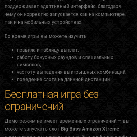
поддерживает адаптивный интерфейс, благодаря
чему он корректно запускается как на компьютере,
так и на мобильных устройствах.
Во время игры вы можете изучить:
правила и таблицу выплат;
работу бонусных раундов и специальных
символов;
частоту выпадения выигрышных комбинаций;
поведение слота на длинной дистанции.
Бесплатная игра без
ограничений
Демо-режим не имеет временных ограничений — вы
можете запускать слот
Big Bass Amazon Xtreme
неограниченное количество раз. Это особенно удобно