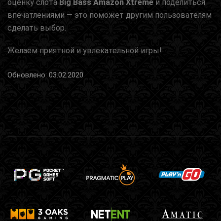
оценку слота
Big Bass Amazon Xtreme
и поделиться
впечатлениями — это поможет другим пользователям
сделать выбор.
Желаем приятной и увлекательной игры!
Обновлено:
03.02.2020