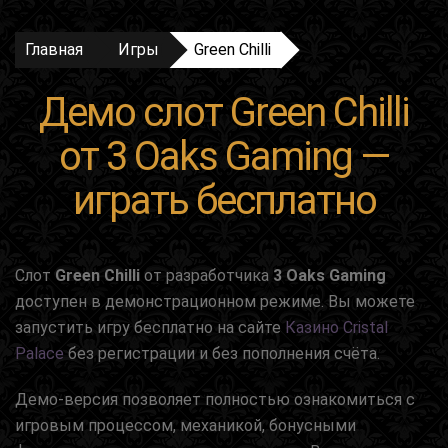
Главная
Игры
Green Chilli
Демо слот Green Chilli
от 3 Oaks Gaming —
играть бесплатно
Слот
Green Chilli
от разработчика
3 Oaks Gaming
доступен в демонстрационном режиме. Вы можете
запустить игру бесплатно на сайте
Казино Cristal
Palace
без регистрации и без пополнения счёта.
Демо-версия позволяет полностью ознакомиться с
игровым процессом, механикой, бонусными