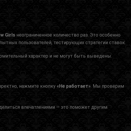
w Girls
неограниченное количество раз. Это особенно
 опытных пользователей, тестирующих стратегии ставок.
омительный характер и не могут быть выведены.
рректно, нажмите кнопку
«Не работает»
. Мы проверим
делиться впечатлениями — это поможет другим