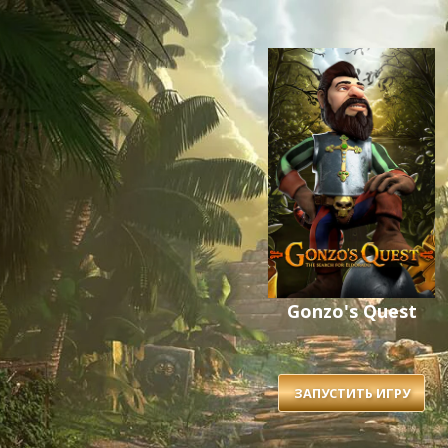
Gonzo's Quest
ЗАПУСТИТЬ ИГРУ