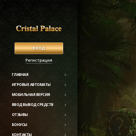
ВХОД
Регистрация
ГЛАВНАЯ
ИГРОВЫЕ АВТОМАТЫ
МОБИЛЬНАЯ ВЕРСИЯ
ВВОД ВЫВОД СРЕДСТВ
ОТЗЫВЫ
БОНУСЫ
КОНТАКТЫ