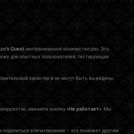
zo's Quest
неограниченное количество раз. Это
также для опытных пользователей, тестирующих
омительный характер и не могут быть выведены.
некорректно, нажмите кнопку
«Не работает»
. Мы
и поделиться впечатлениями — это поможет другим