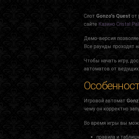
Слот
Gonzo's Quest
от 
сайте
Казино Cristal Pa
Демо-версия позволяе
Все раунды проходят н
Чтобы начать игру, до
автоматов от ведущих 
Особенности
Игровой автомат
Gonz
чему он корректно зап
Во время игры вы може
правила и таблиц