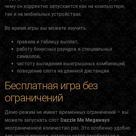
чему он корректно запускается как на компьютере,
так и на мобильных устройствах.
Во время игры вы можете изучить:
правила и таблицу выплат;
работу бонусных раундов и специальных
символов;
частоту выпадения выигрышных комбинаций;
поведение слота на длинной дистанции.
Бесплатная игра без
ограничений
Демо-режим не имеет временных ограничений — вы
можете запускать слот
Dazzle Me Megaways
неограниченное количество раз. Это особенно удобно
для новых игроков, которые хотят разобраться в